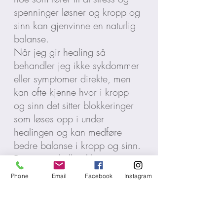
spenninger løsner og kropp og
sinn kan gjenvinne en naturlig
balanse.
Når jeg gir healing så
behandler jeg ikke sykdommer
eller symptomer direkte, men
kan ofte kjenne hvor i kropp
og sinn det sitter blokkeringer
som løses opp i under
healingen og kan medføre
bedre balanse i kropp og sinn.
Du trenger heller ikke å være
syk for å ha utbytte av healing,
Phone
Email
Facebook
Instagram
mange mennesker bruker
healing som en støtte til
selvutvikling. De opplever at